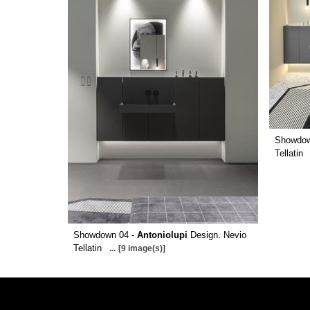
Showdow
Tellatin
Showdown 04 -
Antoniolupi
Design. Nevio
Tellatin
...
[9 image(s)]