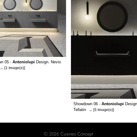
n 05 -
Antoniolupi
Design. Nevio
...
[1 image(s)]
Showdown 06 -
Antoniolupi
Design
Tellatin
...
[5 image(s)]
© 2026 Cuisines Concept