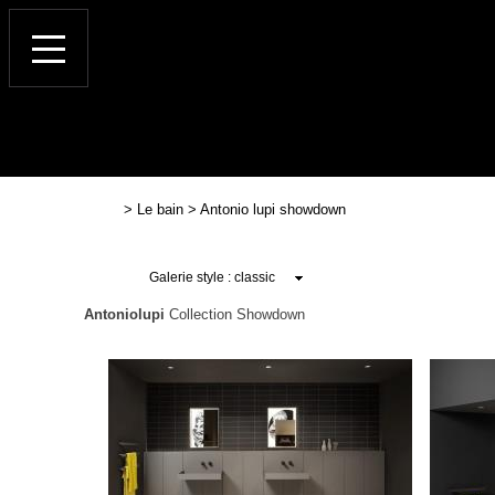
>
Le bain
>
Antonio lupi showdown
Antoniolupi
Collection Showdown