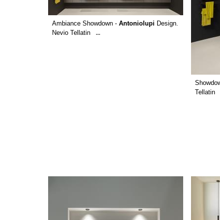
Ambiance Showdown -
Antoniolupi
Design.
Nevio Tellatin
...
Showdow
Tellatin