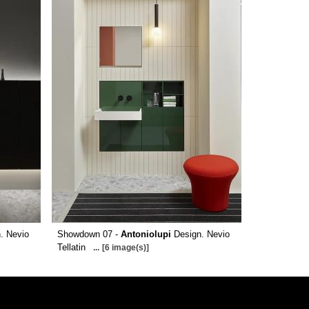
. Nevio
Showdown 07 -
Antoniolupi
Design. Nevio
Tellatin
...
[6 image(s)]