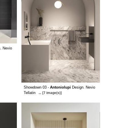
. Nevio
Showdown 03 -
Antoniolupi
Design. Nevio
Tellatin
...
[7 image(s)]