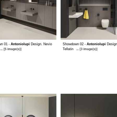
n 01 -
Antoniolupi
Design. Nevio
Showdown 02 -
Antoniolupi
Design
Tellatin
...
[5 image(s)]
...
[3 image(s)]