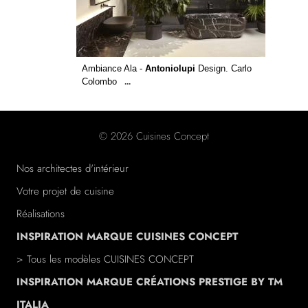
Ambiance Ala -
Antoniolupi
Design. Carlo
Colombo
...
© 2026 Cuisines Concept
Nos architectes d'intérieur
Votre projet de cuisine
Réalisations
INSPIRATION MARQUE CUISINES CONCEPT
> Tous les modèles CUISINES CONCEPT
INSPIRATION MARQUE CRÉATIONS PRESTIGE BY TM
ITALIA