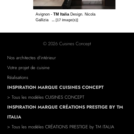
Avignon -
TM Italia
Design. Nicola
Gallizia
...
[17 image(s)]
© 2026 Cuisines Concept
Nos architectes d'intérieur
Votre projet de cuisine
Réalisations
INSPIRATION MARQUE CUISINES CONCEPT
> Tous les modèles CUISINES CONCEPT
INSPIRATION MARQUE CRÉATIONS PRESTIGE BY TM
ITALIA
> Tous les modèles
CRÉATIONS PRESTIGE
by TM ITALIA