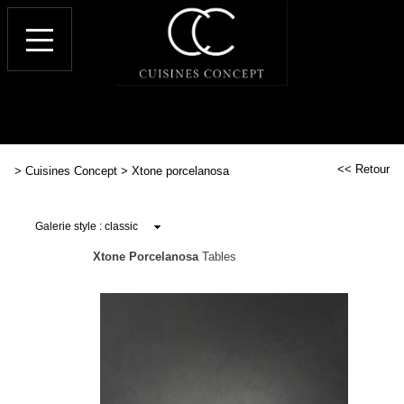
<< Retour
>
Cuisines Concept
>
Xtone porcelanosa
Xtone Porcelanosa
Tables