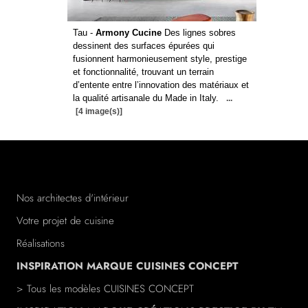
Tau -
Armony Cucine
Des lignes sobres
dessinent des surfaces épurées qui
fusionnent harmonieusement style, prestige
et fonctionnalité, trouvant un terrain
d’entente entre l’innovation des matériaux et
la qualité artisanale du Made in Italy.
...
[4 image(s)]
Nos architectes d'intérieur
Votre projet de cuisine
Réalisations
INSPIRATION MARQUE CUISINES CONCEPT
> Tous les modèles CUISINES CONCEPT