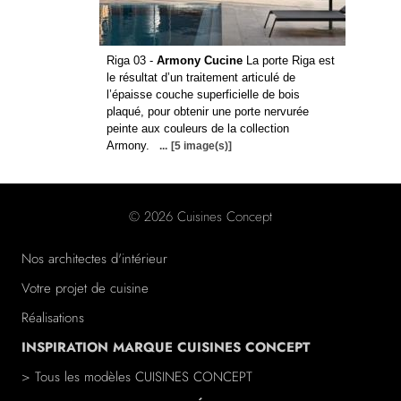
Riga 03 -
Armony Cucine
La porte Riga est
le résultat d’un traitement articulé de
l’épaisse couche superficielle de bois
plaqué, pour obtenir une porte nervurée
peinte aux couleurs de la collection
Armony.
...
[5 image(s)]
© 2026 Cuisines Concept
Nos architectes d'intérieur
Votre projet de cuisine
Réalisations
INSPIRATION MARQUE CUISINES CONCEPT
> Tous les modèles CUISINES CONCEPT