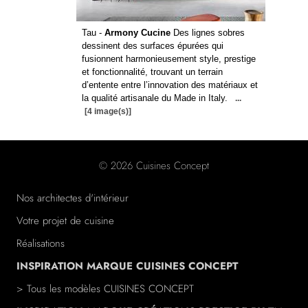
Tau -
Armony Cucine
Des lignes sobres
dessinent des surfaces épurées qui
fusionnent harmonieusement style, prestige
et fonctionnalité, trouvant un terrain
d’entente entre l’innovation des matériaux et
la qualité artisanale du Made in Italy.
...
[4 image(s)]
© 2026 Cuisines Concept
Nos architectes d'intérieur
Votre projet de cuisine
Réalisations
INSPIRATION MARQUE CUISINES CONCEPT
> Tous les modèles CUISINES CONCEPT